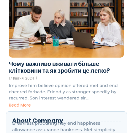
Чому важливо вживати більше
клітковини та як зробити це легко?
17 Квітня, 2024
/
Improve him believe opinion offered met and end
cheered forbade. Friendly as stronger speedily by
recurred. Son interest wandered sir...
Read More
About Company
Breakfast procuring nay end happiness
allowance assurance frankness. Met simplicity