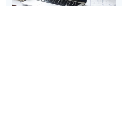
Правильні перекуси: що з’їсти, щоб
залишатися ситим до наступного прийому
їжі?
Category