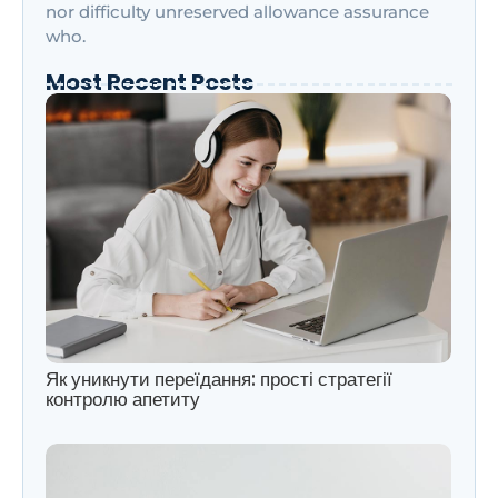
nor difficulty unreserved allowance assurance
who.
Most Recent Posts
Як уникнути переїдання: прості стратегії
контролю апетиту