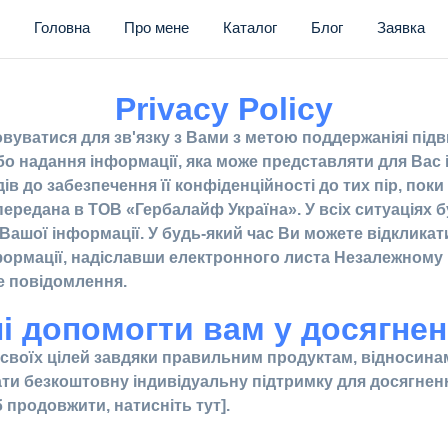
Головна
Про мене
Каталог
Блог
Заявка
Privacy Policy
уватися для зв'язку з Вами з метою поддержаніяі підв
або надання інформації, яка може представляти для Вас 
ів до забезпечення її конфіденційності до тих пір, пок
редана в ТОВ «Гербалайф Україна». У всіх ситуаціях б
Вашої інформації. У будь-який час Ви можете відкликат
формації, надіславши електронного листа Незалежному 
е повідомлення.
і допомогти вам у досягнен
 своїх цілей завдяки правильним продуктам, відносина
ати безкоштовну індивідуальну підтримку для досягнення
продовжити, натисніть тут].