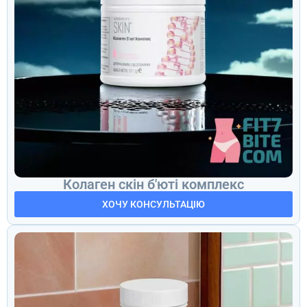
Колаген скін б'юті комплекс
ХОЧУ КОНСУЛЬТАЦІЮ