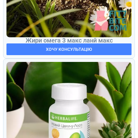
Жири омега 3 макс ланй макс
ХОЧУ КОНСУЛЬТАЦІЮ